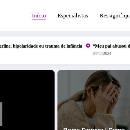
Início
Especialistas
Ressignifiqu
polaridade ou trauma de infância
“Meu pai abusou de mim”; va
04/11/2024