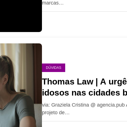
marcas…
DÚVIDAS
Thomas Law | A urgê
idosos nas cidades b
via: Graziela Cristina @ agencia.pub 
projeto de…