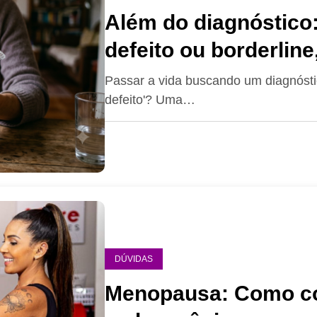
Além do diagnóstico
defeito ou borderlin
infância
Passar a vida buscando um diagnósti
defeito'? Uma…
DÚVIDAS
Menopausa: Como co