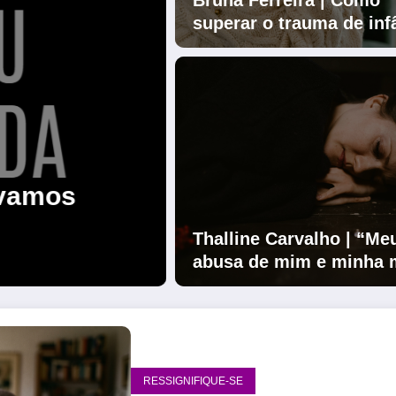
Bruna Ferreira | Como
superar o trauma de inf
causado por um pa
inha dor é
Além do 
dade de quem sofre
sofrimen
Thalline Carvalho | “Me
m abuso
bipolari
abusa de mim e minha 
indiferente”: como lida
essa dor
RESSIGNIFIQUE-SE