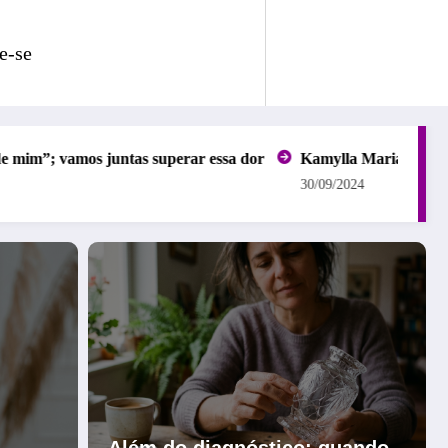
e-se
mos juntas superar essa dor
Kamylla Mariano | “Minha dor é
30/09/2024