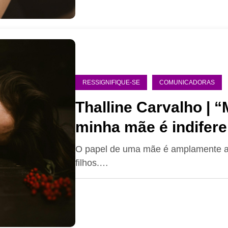
RESSIGNIFIQUE-SE
COMUNICADORAS
Thalline Carvalho | 
minha mãe é indifere
dor
O papel de uma mãe é amplamente as
filhos.…