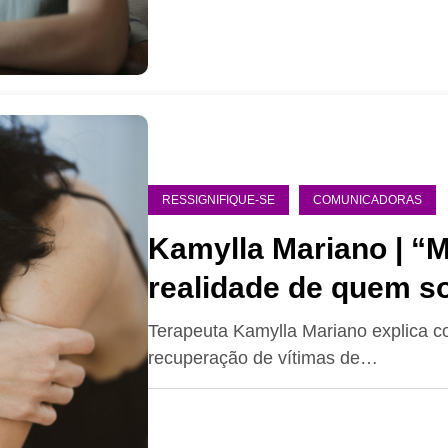
RESSIGNIFIQUE-SE
COMUNICADORAS
Kamylla Mariano | “M
realidade de quem s
abuso
Terapeuta Kamylla Mariano explica c
recuperação de vítimas de…