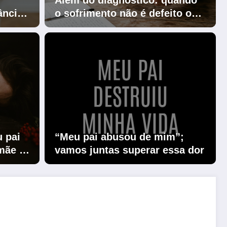
Além do diagnóstico: quando
ância
o sofrimento não é defeito ou
i abusador
borderline, bipolaridade ou
trauma de infância
diagnóstico: quando o
to não é defeito ou borderline,
u pai
“Meu pai abusou de mim”;
dade ou trauma de infância
mãe é
vamos juntas superar essa dor
r com