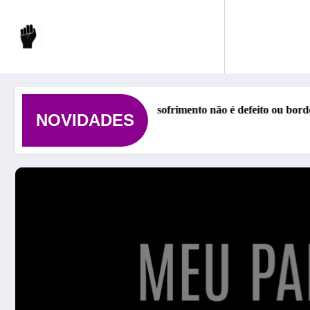
Pular
para
o
conteúdo
 diagnóstico: quando o sofrimento não é defeito ou borderline, bi
NOVIDADES
26