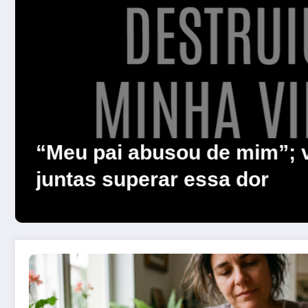
s
Kamylla Mariano | “M
invalidada”: a reali
julgamentos após u